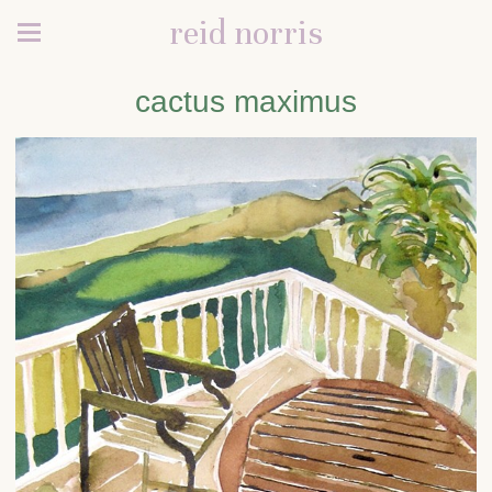
reid norris
cactus maximus